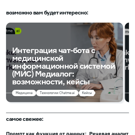
возможно вам будет интересно:
Интеграция чат-бота с
медицинской
К
информационной системой
в
(МИС) Медиалог:
возможности, кейсы
и
Медицина
Технологии Chatme.ai
Кейсы
самое свежее:
Промпт как функция от данных:
Речевая аналитик