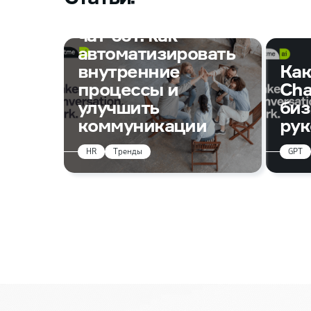
Корпоративный
чат-бот: как
автоматизировать
внутренние
Как
процессы и
Cha
улучшить
биз
коммуникации
рук
HR
Тренды
GPT