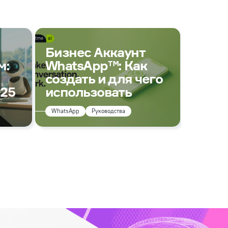
Един
Бизнес Аккаунт
всех 
м:
WhatsApp™: Как
авто
создать и для чего
комм
025
использовать
Тренды
WhatsApp
Руководства
Agentic AI