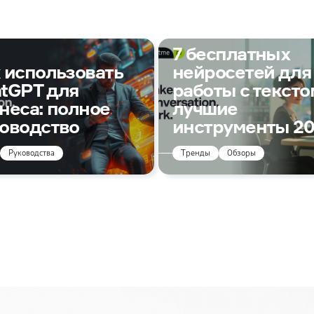
7 бесплатных
 использовать
нейросетей для
tGPT для
работы с тексто
неса: полное
лучшие
оводство
инструменты 2
Руководства
Тренды
Обзоры