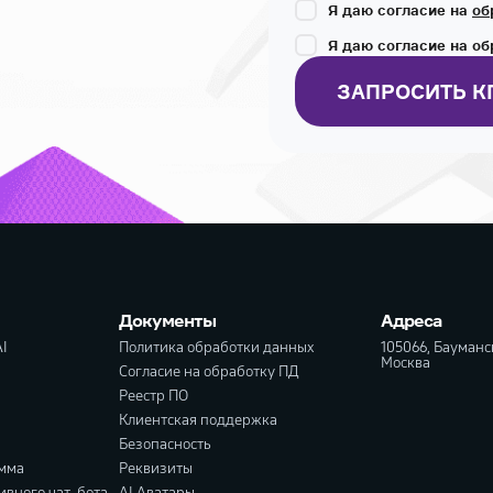
Я даю согласие на
об
Я даю согласие на о
ЗАПРОСИТЬ К
Документы
Адреса
I
Политика обработки данных
105066, Бауманск
Москва
Согласие на обработку ПД
Реестр ПО
Клиентская поддержка
Безопасность
амма
Реквизиты
ивного чат-бота
AI Аватары