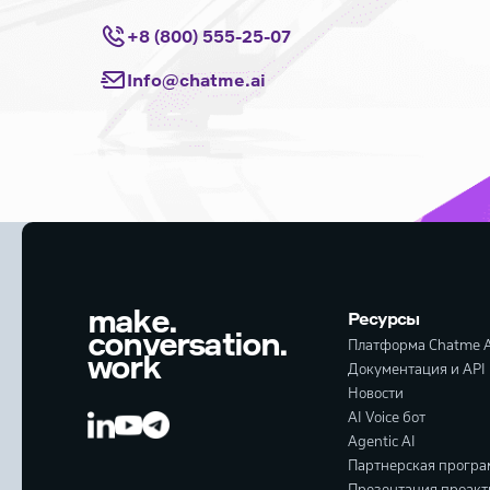
+8 (800) 555-25-07
Info@chatme.ai
make.
Ресурсы
conversation.
Платформа Chatme A
work
Документация и API
Новости
AI Voice бот
Agentic AI
Партнерская прогр
Презентация проакт