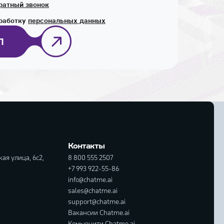
ратный звонок
бработку
персональных данных
П
Контакты
ая улица, 6с2,
8 800 555 2507
+7 993 922-55-86
info@chatme.ai
sales@chatme.ai
support@chatme.ai
Вакансии Chatme.ai
Комьюнити Chatme.ai