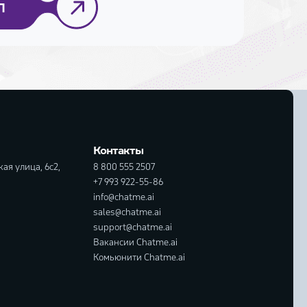
П
Контакты
ая улица, 6с2,
8 800 555 2507
+7 993 922-55-86
info@chatme.ai
sales@chatme.ai
support@chatme.ai
Вакансии Chatme.ai
Комьюнити Chatme.ai