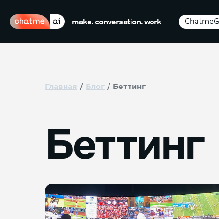
ChatmeG
make. conversation. work
Главная
Блог
Беттинг
Беттинг