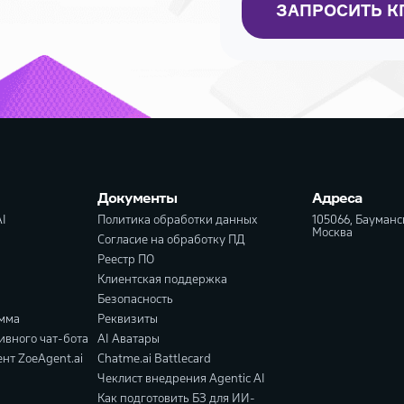
ЗАПРОСИТЬ К
Документы
Адреса
I
Политика обработки данных
105066, Бауманск
Москва
Согласие на обработку ПД
Реестр ПО
Клиентская поддержка
Безопасность
амма
Реквизиты
ивного чат-бота
AI Аватары
нт ZoeAgent.ai
Chatme.ai Battlecard
Чеклист внедрения Agentic AI
Как подготовить БЗ для ИИ-