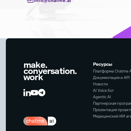
Info@chatme.ai
make.
Ресурсы
conversation.
Платформа Chatme A
work
Документация и API
Новости
AI Voice бот
Agentic AI
Партнерская прогр
Презентация проакт
Медицинский ИИ аге