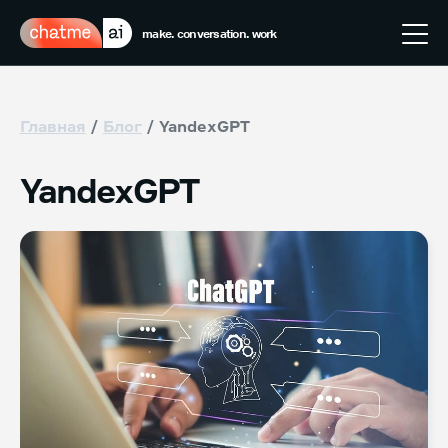
make. conversation. work
Главная
Блог
YandexGPT
YandexGPT