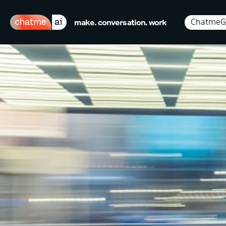
ChatmeG
make. conversation. work