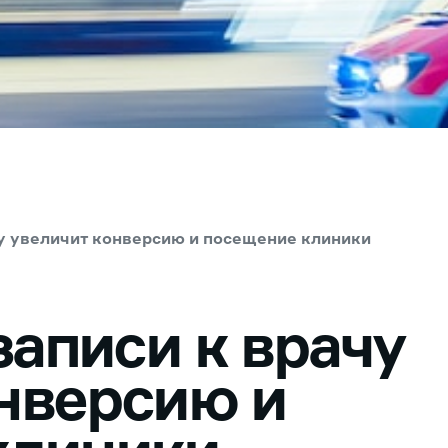
ачу увеличит конверсию и посещение клиники
записи к врачу
нверсию и