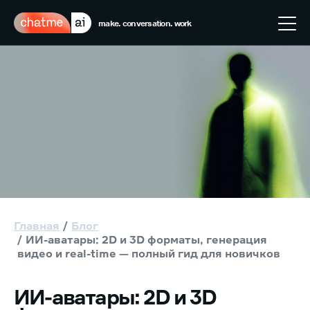
make. conversation. work
Главная
Блог
ИИ-аватары: 2D и 3D форматы, генерация
видео и real-time — полный гид для новичков
ИИ-аватары: 2D и 3D