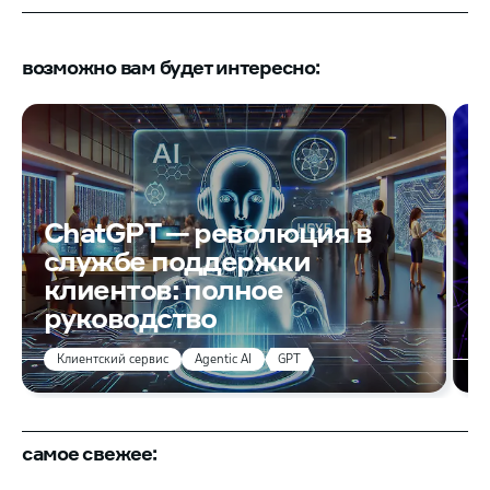
возможно вам будет интересно:
ChatGPT — революция в
службе поддержки
К
клиентов: полное
T
руководство
Клиентский сервис
Agentic AI
GPT
самое свежее: