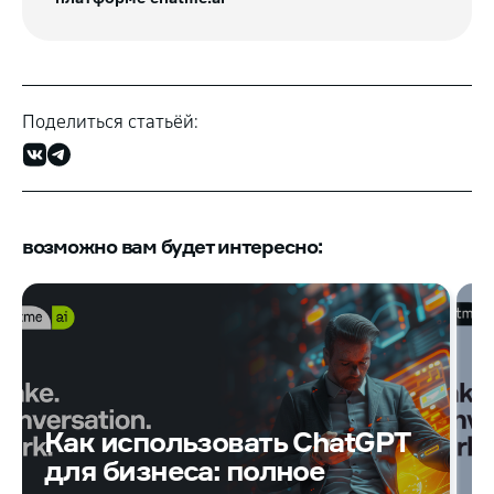
Поделиться статьёй:
возможно вам будет интересно:
Е
Как использовать ChatGPT
к
для бизнеса: полное