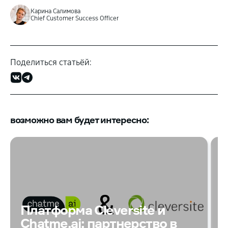
Карина Салимова
Chief Customer Success Officer
Поделиться статьёй:
возможно вам будет интересно:
О
Платформа Cleversite и
с
Chatme.ai: партнерство в
M