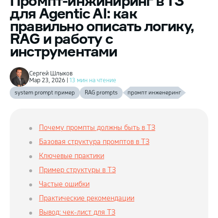
Промпт-инжиниринг в ТЗ
для Agentic AI: как
правильно описать логику,
RAG и работу с
инструментами
Сергей Шлыков
Мар 23, 2026 |
13 мин на чтение
system prompt пример
RAG prompts
промпт инженеринг
Почему промпты должны быть в ТЗ
Базовая структура промптов в ТЗ
Ключевые практики
Пример структуры в ТЗ
Частые ошибки
Практические рекомендации
Вывод: чек-лист для ТЗ