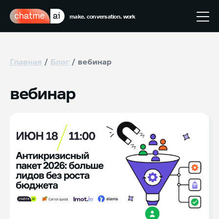
make. conversation. work
Главная
Блог
вебинар
вебинар