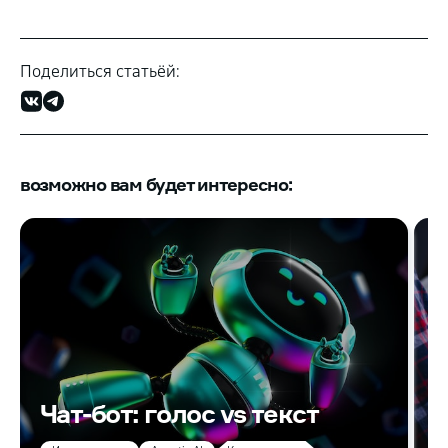
Поделиться статьёй:
возможно вам будет интересно:
К
8
Чат-бот: голос vs текст