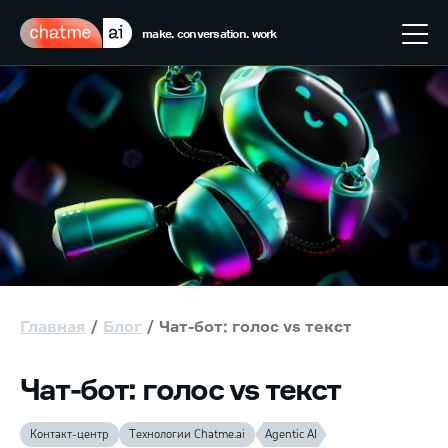
make. conversation. work
Главная
Блог
Чат-бот: голос vs текст
Чат-бот: голос vs текст
Контакт-центр
Технологии Chatme.ai
Agentic AI