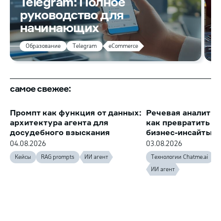
Telegram: Полное
руководство для
к
начинающих
Образование
Telegram
eCommerce
самое свежее:
Промпт как функция от данных:
Речевая аналитик
архитектура агента для
как превратить з
досудебного взыскания
бизнес-инсайты
04.08.2026
03.08.2026
Кейсы
RAG prompts
ИИ агент
Технологии Chatme.ai
ИИ агент