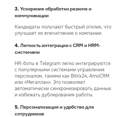
3.
Ускорение обработки резюме и
коммуникации
Кандидаты получают быстрый отклик, что
улучшает их впечатление о компании.
4.
Легкость интеграции с CRM и HRM-
системами
HR-боты в Telegram легко интегрируются
с популярными системами управления
персоналом, такими как Bitrix24, AmoCRM
или «Мегаплан». Это позволяет
автоматически синхронизировать данные
и избежать дублирования работы.
5.
Персонализация и удобство для
сотрудников