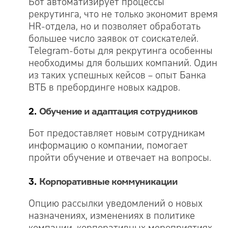
Бот автоматизирует процессы
рекрутинга, что не только экономит время
HR-отдела, но и позволяет обработать
большее число заявок от соискателей.
Telegram-боты для рекрутинга особенны
необходимы для больших компаний. Один
из таких успешных кейсов – опыт Банка
ВТБ в пребординге новых кадров.
2.
Обучение и адаптация сотрудников
Бот предоставляет новым сотрудникам
информацию о компании, помогает
пройти обучение и отвечает на вопросы.
3.
Корпоративные коммуникации
Опцию рассылки уведомлений о новых
назначениях, изменениях в политике