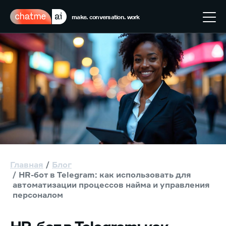
make. conversation. work
Главная
Блог
HR-бот в Telegram: как использовать для
автоматизации процессов найма и управления
персоналом