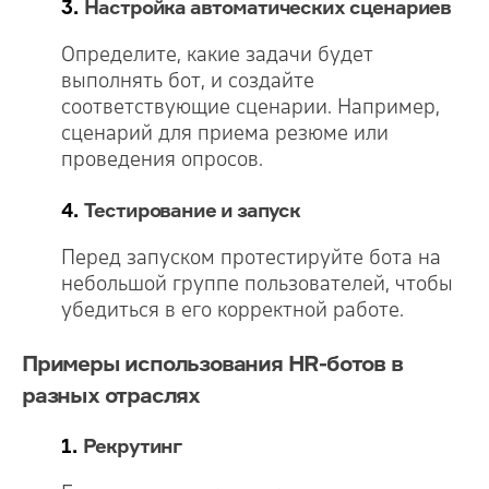
3.
Настройка автоматических сценариев
Определите, какие задачи будет
выполнять бот, и создайте
соответствующие сценарии. Например,
сценарий для приема резюме или
проведения опросов.
4.
Тестирование и запуск
Перед запуском протестируйте бота на
небольшой группе пользователей, чтобы
убедиться в его корректной работе.
Примеры использования HR-ботов в
разных отраслях
1.
Рекрутинг