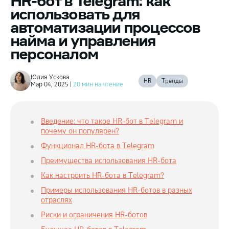
HR-бот в Telegram: как
использовать для
автоматизации процессов
найма и управления
персоналом
Юлия Ускова
HR
Тренды
Мар 04, 2025 |
20 мин на чтение
Введение: что такое HR-бот в Telegram и
почему он популярен?
Функционал HR-бота в Telegram
Преимущества использования HR-бота
Как настроить HR-бота в Telegram?
Примеры использования HR-ботов в разных
отраслях
Риски и ограничения HR-ботов