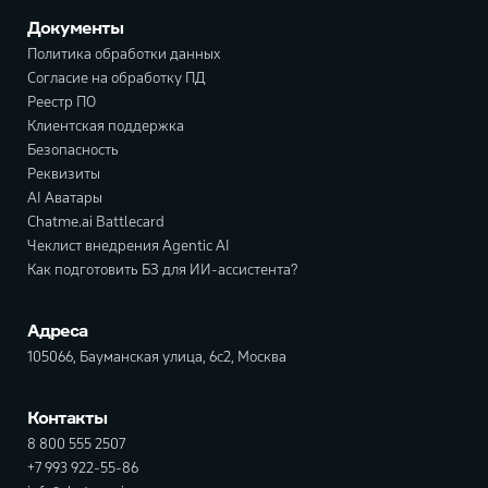
Документы
Политика обработки данных
Согласие на обработку ПД
Реестр ПО
Клиентская поддержка
Безопасность
Реквизиты
AI Аватары
Chatme.ai Battlecard
Чеклист внедрения Agentic AI
Как подготовить БЗ для ИИ-ассистента?
Адреса
105066, Бауманская улица, 6с2, Москва
Контакты
8 800 555 2507
+7 993 922-55-86