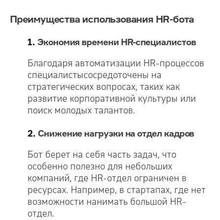
Преимущества использования HR-бота
1.
Экономия времени HR-специалистов
Благодаря автоматизации HR-процессов
специалистысосредоточены на
стратегических вопросах, таких как
развитие корпоративной культуры или
поиск молодых талантов.
2.
Снижение нагрузки на отдел кадров
Бот берет на себя часть задач, что
особенно полезно для небольших
компаний, где HR-отдел ограничен в
ресурсах. Например, в стартапах, где нет
возможности нанимать большой HR-
отдел.