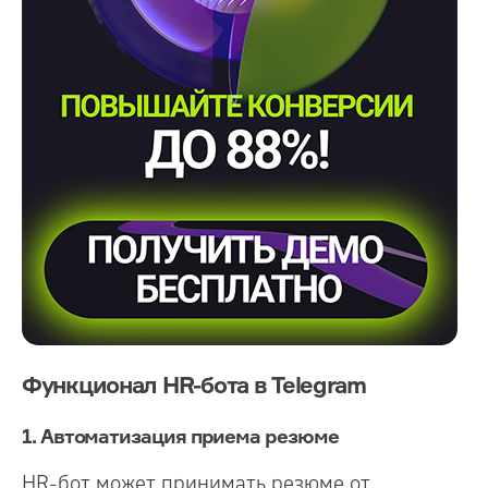
Функционал HR-бота в Telegram
1. Автоматизация приема резюме
HR-бот может принимать резюме от